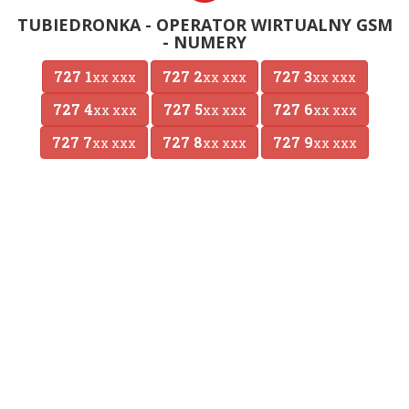
TUBIEDRONKA - OPERATOR WIRTUALNY GSM
- NUMERY
727 1
727 2
727 3
xx xxx
xx xxx
xx xxx
727 4
727 5
727 6
xx xxx
xx xxx
xx xxx
727 7
727 8
727 9
xx xxx
xx xxx
xx xxx