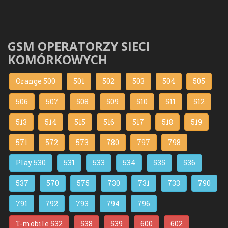
GSM OPERATORZY SIECI
KOMÓRKOWYCH
Orange 500
501
502
503
504
505
506
507
508
509
510
511
512
513
514
515
516
517
518
519
571
572
573
780
797
798
Play 530
531
533
534
535
536
537
570
575
730
731
733
790
791
792
793
794
796
T-mobile 532
538
539
600
602