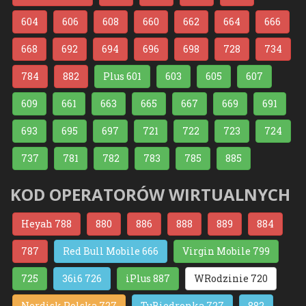
604
606
608
660
662
664
666
668
692
694
696
698
728
734
784
882
Plus 601
603
605
607
609
661
663
665
667
669
691
693
695
697
721
722
723
724
737
781
782
783
785
885
KOD OPERATORÓW WIRTUALNYCH
Heyah 788
880
886
888
889
884
787
Red Bull Mobile 666
Virgin Mobile 799
725
36i6 726
iPlus 887
WRodzinie 720
Nordisk Polska 727
TuBiedronka 727
882