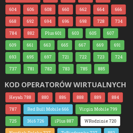
604
606
608
660
662
664
666
668
692
694
696
698
728
734
784
882
Plus 601
603
605
607
609
661
663
665
667
669
691
693
695
697
721
722
723
724
737
781
782
783
785
885
KOD OPERATORÓW WIRTUALNYCH
Heyah 788
880
886
888
889
884
787
Red Bull Mobile 666
Virgin Mobile 799
725
36i6 726
iPlus 887
WRodzinie 720
Nordisk Polska 727
TuBiedronka 727
882