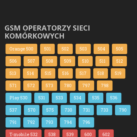
GSM OPERATORZY SIECI
KOMÓRKOWYCH
Orange 500
501
502
503
504
505
506
507
508
509
510
511
512
513
514
515
516
517
518
519
571
572
573
780
797
798
Play 530
531
533
534
535
536
537
570
575
730
731
733
790
791
792
793
794
796
T-mobile 532
538
539
600
602