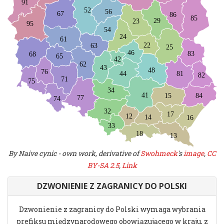
By Naive cynic - own work, derivative of
Swohmeck
's
image
,
CC
BY-SA 2.5
,
Link
DZWONIENIE Z ZAGRANICY DO POLSKI
Dzwonienie z zagranicy do Polski wymaga wybrania
prefiksu międzynarodowego obowiązującego w kraju, z