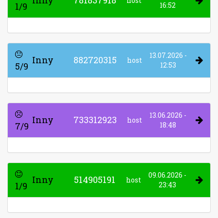
Inny
781837918
host
1/9
16:52
13.07.2026 -
Inny
882720315
host
5/9
12:53
13.06.2026 -
Inny
733312923
host
7/9
18:48
09.06.2026 -
Inny
514905191
host
1/9
23:43