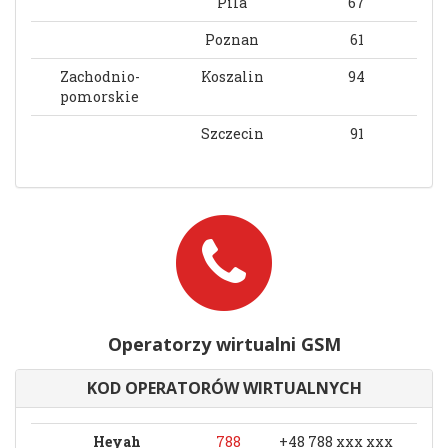
Pila
67
Poznan
61
Zachodnio-
Koszalin
94
pomorskie
Szczecin
91
Operatorzy wirtualni GSM
KOD OPERATORÓW WIRTUALNYCH
Heyah
788
+48 788 xxx xxx