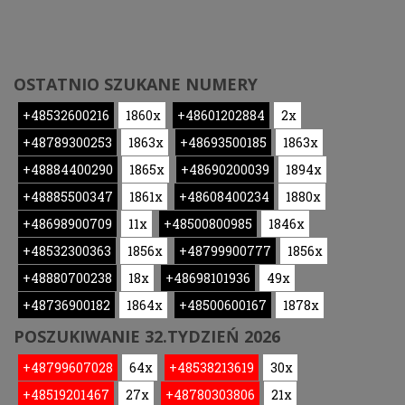
OSTATNIO SZUKANE NUMERY
+48532600216
1860x
+48601202884
2x
+48789300253
1863x
+48693500185
1863x
+48884400290
1865x
+48690200039
1894x
+48885500347
1861x
+48608400234
1880x
+48698900709
11x
+48500800985
1846x
+48532300363
1856x
+48799900777
1856x
+48880700238
18x
+48698101936
49x
+48736900182
1864x
+48500600167
1878x
POSZUKIWANIE 32.TYDZIEŃ 2026
+48799607028
64x
+48538213619
30x
+48519201467
27x
+48780303806
21x