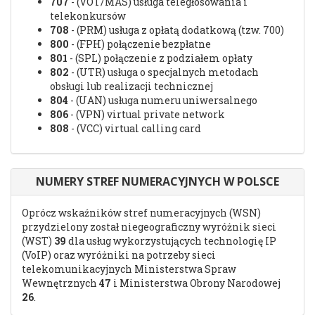
707
- (VOT/MAS) usługa teległosowania i
telekonkursów
708
- (PRM) usługa z opłatą dodatkową (tzw. 700)
800
- (FPH) połączenie bezpłatne
801
- (SPL) połączenie z podziałem opłaty
802
- (UTR) usługa o specjalnych metodach
obsługi lub realizacji technicznej
804
- (UAN) usługa numeru uniwersalnego
806
- (VPN) virtual private network
808
- (VCC) virtual calling card
NUMERY STREF NUMERACYJNYCH W POLSCE
Oprócz wskaźników stref numeracyjnych (WSN)
przydzielony został niegeograficzny wyróżnik sieci
(WST)
39
dla usług wykorzystujących technologię IP
(VoIP) oraz wyróżniki na potrzeby sieci
telekomunikacyjnych Ministerstwa Spraw
Wewnętrznych
47
i Ministerstwa Obrony Narodowej
26
.