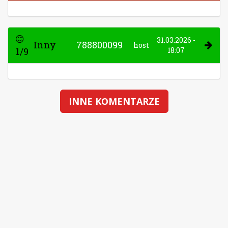
31.03.2026 -
Inny
788800099
host
1/9
18:07
INNE KOMENTARZE