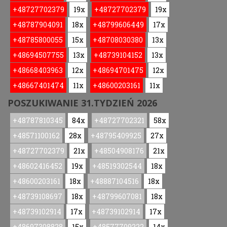
+48727702379
19x
+48727702379
19x
+48787904091
18x
+48799606449
17x
+48785800055
15x
+48708030380
13x
+48694507755
13x
+48739104152
13x
+48668403963
12x
+48694701475
12x
+48667401474
11x
+48600203161
11x
POSZUKIWANIE 31.TYDZIEŃ 2026
+48787810345
84x
+48727702321
58x
+48571100162
28x
+48795409925
27x
+48727702379
21x
+48504908176
21x
+48602416452
19x
+48519302544
18x
+48600203161
18x
+48887104516
18x
+48739108697
18x
+48799607081
18x
+48739102914
17x
+48739102914
17x
+48697308828
15x
+48577709222
14x