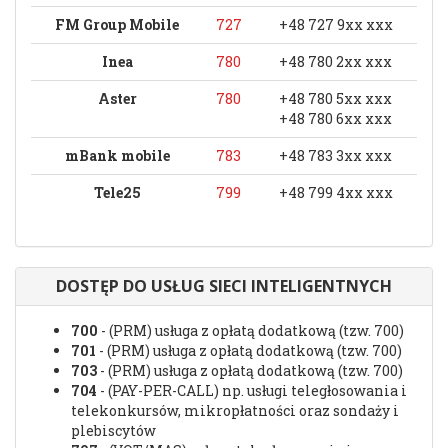
FM Group Mobile
727
+48 727 9xx xxx
Inea
780
+48 780 2xx xxx
Aster
780
+48 780 5xx xxx
+48 780 6xx xxx
mBank mobile
783
+48 783 3xx xxx
Tele25
799
+48 799 4xx xxx
DOSTĘP DO USŁUG SIECI INTELIGENTNYCH
700
- (PRM) usługa z opłatą dodatkową (tzw. 700)
701
- (PRM) usługa z opłatą dodatkową (tzw. 700)
703
- (PRM) usługa z opłatą dodatkową (tzw. 700)
704
- (PAY-PER-CALL) np. usługi teległosowania i
telekonkursów, mikropłatności oraz sondaży i
plebiscytów