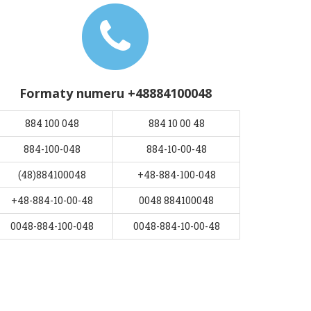
Formaty numeru +48884100048
884 100 048
884 10 00 48
884-100-048
884-10-00-48
(48)884100048
+48-884-100-048
+48-884-10-00-48
0048 884100048
0048-884-100-048
0048-884-10-00-48