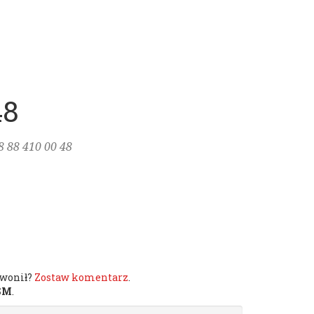
48
8 88 410 00 48
zwonił?
Zostaw komentarz
.
GSM
.