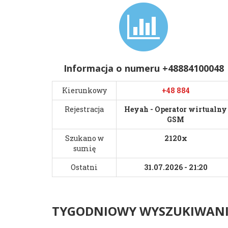
Informacja o numeru +48884100048
Kierunkowy
+48 884
Rejestracja
Heyah - Operator wirtualny
GSM
Szukano w
2120x
sumię
Ostatni
31.07.2026 - 21:20
TYGODNIOWY WYSZUKIWANIA