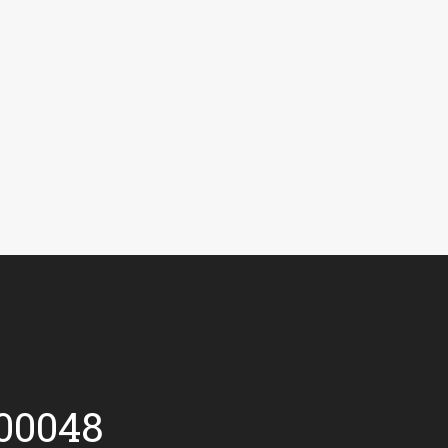
100048