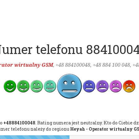
umer telefonu 8841000
rator wirtualny GSM
, +48
884100048
, +48 884 100 048, +4
go
+48884100048
. Rating numera jest neutralny. Kto do Ciebie d
mer telefonu należy do regionu
Heyah - Operator wirtualny 