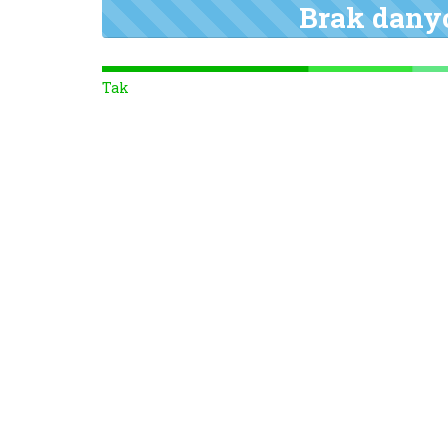
Brak dany
Tak