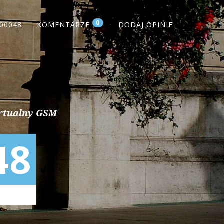
0
00048
KOMENTARZE
DODAJ OPINIE
irtualny GSM
48