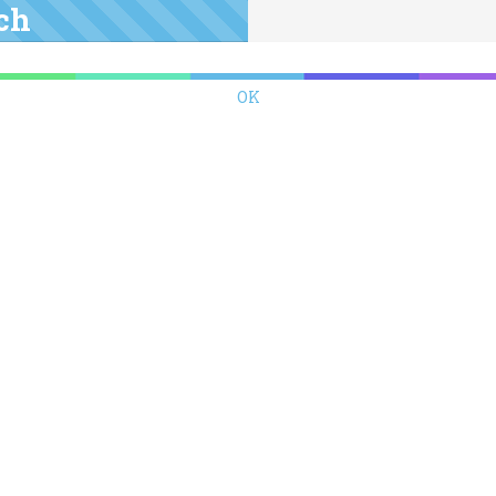
ch
OK