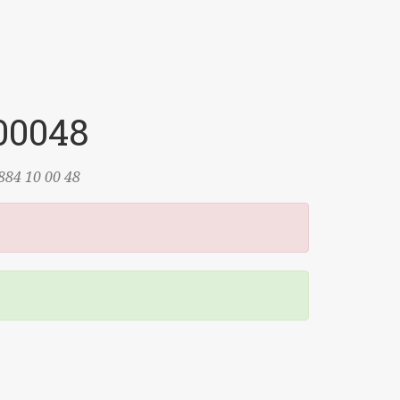
00048
884 10 00 48