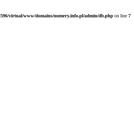
20596/virtual/www/domains/numery.info.pl/admin/db.php
on line
7