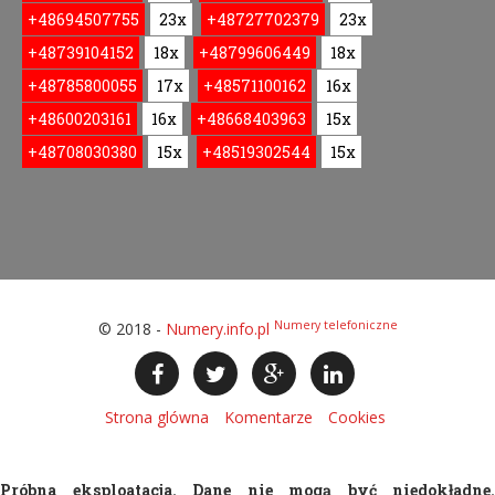
+48694507755
23x
+48727702379
23x
+48739104152
18x
+48799606449
18x
+48785800055
17x
+48571100162
16x
+48600203161
16x
+48668403963
15x
+48708030380
15x
+48519302544
15x
Numery telefoniczne
© 2018 -
Numery.info.pl
Strona glówna
Komentarze
Cookies
Próbna eksploatacja. Dane nie mogą być niedokładne.