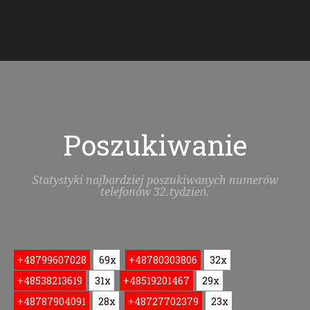
Poszukiwanie
Statystyki najbardziej poszukiwanych numerów
telefonów 32.tydzień.
+48799607028
69x
+48780303806
32x
+48538213619
31x
+48519201467
29x
+48787904091
28x
+48727702379
23x