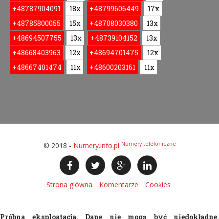
+48787904091
18x
+48799606449
17x
+48785800055
15x
+48708030380
13x
+48694507755
13x
+48739104152
13x
+48668403963
12x
+48694701475
12x
+48667401474
11x
+48600203161
11x
Numery telefoniczne
© 2018 -
Numery.info.pl
Strona glówna
Komentarze
Cookies
Próbna eksploatacja. Dane nie mogą być niedokładne.