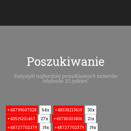
Poszukiwanie
Statystyki najbardziej poszukiwanych numerów
telefonów 32.tydzień.
+48799607028
64x
+48538213619
30x
+48519201467
27x
+48780303806
21x
+48727702379
19x
+48727702379
19x