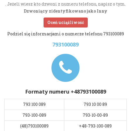
. Jeżeli wiesz kto dzwoni z numeru telefonu, napisz o tym.
Dzwoniący zidentyfikowano jako Inny
Oceń uciążliwość
Podziel się informacjami o numerze telefonu 793100089
793100089
Formaty numeru +48793100089
793 100 089
793 10 00 89
793-100-089
793-10-00-89
(48)793100089
+48-793-100-089