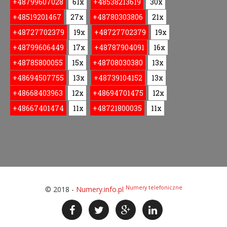
+48799607028
61x
+48538213619
30x
+48519201467
27x
+48780303806
21x
+48727702379
19x
+48727702379
19x
+48799606449
17x
+48787904091
16x
+48785800055
15x
+48708030380
13x
+48694507755
13x
+48739104152
13x
+48668403963
12x
+48694701475
12x
+48667401474
11x
+48721800035
11x
Numery telefoniczne
© 2018 -
Numery.info.pl