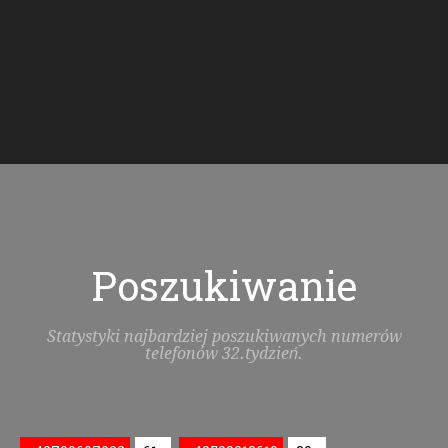
Poszukiwanie
Statystyki najbardziej poszukiwanych numerów
telefonów 32.tydzień.