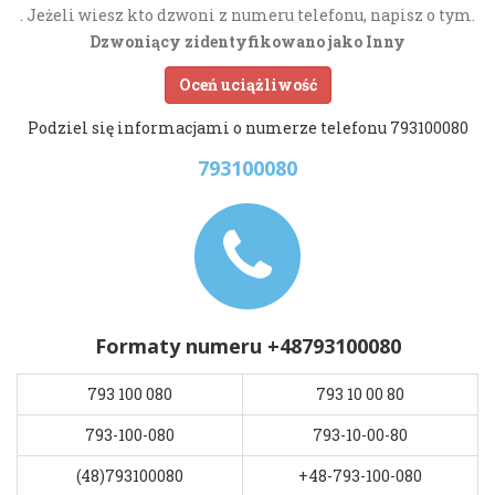
. Jeżeli wiesz kto dzwoni z numeru telefonu, napisz o tym.
Dzwoniący zidentyfikowano jako Inny
Oceń uciążliwość
Podziel się informacjami o numerze telefonu 793100080
793100080
Formaty numeru +48793100080
793 100 080
793 10 00 80
793-100-080
793-10-00-80
(48)793100080
+48-793-100-080