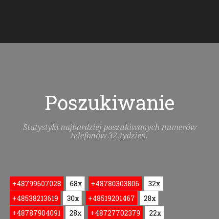
Poszukiwanie
Statystyki najbardziej poszukiwanych numerów
telefonów 32.tydzień.
+48799607028
68x
+48780303806
32x
+48538213619
30x
+48519201467
28x
+48787904091
28x
+48727702379
22x