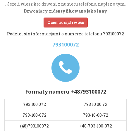
. Jeżeli wiesz kto dzwoni z numeru telefonu, napisz o tym.
Dzwoniący zidentyfikowano jako Inny
Oceń uciążliwość
Podziel się informacjami o numerze telefonu 793100072
793100072
Formaty numeru +48793100072
793 100 072
793 10 00 72
793-100-072
793-10-00-72
(48)793100072
+48-793-100-072