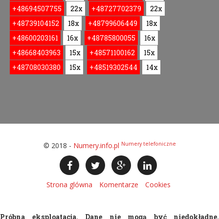
+48694507755
22x
+48727702379
22x
+48739104152
18x
+48799606449
18x
+48600203161
16x
+48785800055
16x
+48668403963
15x
+48571100162
15x
+48708030380
15x
+48519302544
14x
Numery telefoniczne
© 2018 -
Numery.info.pl
Strona glówna
Komentarze
Cookies
Próbna eksploatacja. Dane nie mogą być niedokładne.