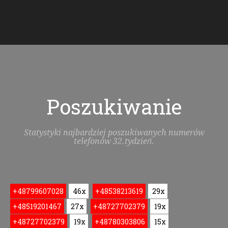
Poszukiwanie
Statystyki najbardziej poszukiwanych numerów
telefonów 32.tydzień.
+48799607028
46x
+48538213619
29x
+48519201467
27x
+48727702379
19x
+48727702379
19x
+48780303806
15x