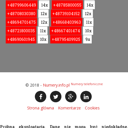
+48799606449
14x
+48785800055
14x
+48708030380
12x
+48739104152
12x
+48694701475
12x
+48668403963
11x
+48721800035
11x
+48667401474
10x
+48690601945
10x
+48795409925
9x
Numery telefoniczne
© 2018 -
Numery.info.pl
Strona glówna
Komentarze
Cookies
Próbna eksploatacja. Dane nie mogą być niedokładne.