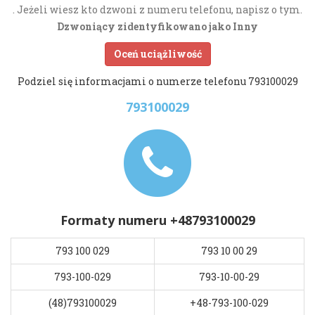
. Jeżeli wiesz kto dzwoni z numeru telefonu, napisz o tym.
Dzwoniący zidentyfikowano jako Inny
Oceń uciążliwość
Podziel się informacjami o numerze telefonu 793100029
793100029
Formaty numeru +48793100029
793 100 029
793 10 00 29
793-100-029
793-10-00-29
(48)793100029
+48-793-100-029