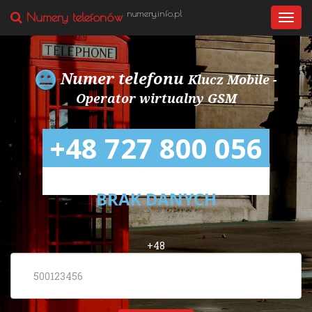
numery.info.pl
Numery telefonów
Togg
navi
Numer telefonu
Klucz Mobile -
Operator wirtualny GSM
+48 727 800 056
BRAK DANYCH
+48