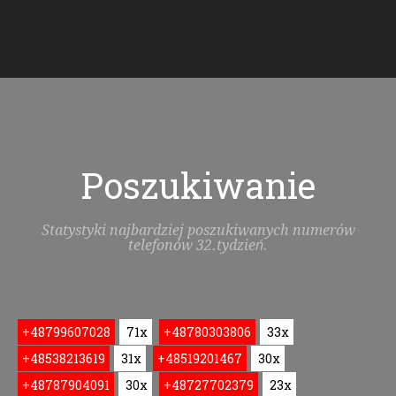
Poszukiwanie
Statystyki najbardziej poszukiwanych numerów
telefonów 32.tydzień.
+48799607028
71x
+48780303806
33x
+48538213619
31x
+48519201467
30x
+48787904091
30x
+48727702379
23x