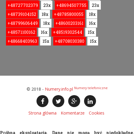
+48727702379
23x
+48694507755
23x
+48739104152
18x
+48785800055
18x
+48799606449
18x
+48600203161
16x
+48571100162
16x
+48519302544
15x
+48668403963
15x
+48708030380
15x
Numery telefoniczne
© 2018 -
Numery.info.pl
Strona glówna
Komentarze
Cookies
Próbna eksploatacja. Dane nie mogą być niedokładne.