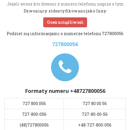
. Jeżeli wiesz kto dzwoni z numeru telefonu, napisz o tym.
Dzwoniący zidentyfikowano jako Inny
Oceń uciążliwość
Podziel się informacjami o numerze telefonu 727800056
727800056
Formaty numeru +48727800056
727 800 056
727 80 00 56
727-800-056
727-80-00-56
(48)727800056
+48-727-800-056