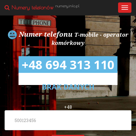
numery.info.pl
Numery telefonów
Togg
navi
Numer telefonu
T-mobile - operator
komórkowy
+48 694 313 110
BRAK DANYCH
+48