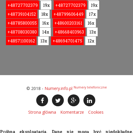
+48727702379
19x
+48727702379
19x
+48739104152
18x
+48799606449
17x
+48785800055
16x
+48600203161
16x
+48708030380
14x
+48668403963
13x
+48571100162
13x
+48694701475
12x
Numery telefoniczne
© 2018 -
Numery.info.pl
Strona glówna
Komentarze
Cookies
Próbna eksploatacja. Dane nie mogą być niedokładne.