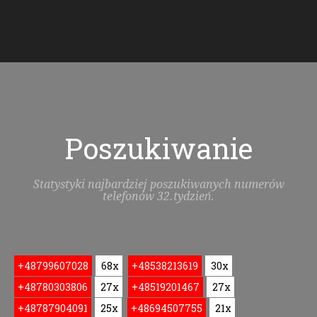
Poszukiwanie
Statystyki najbardziej poszukiwanych numerów
telefonów 32.tydzień.
+48799607028
68x
+48538213619
30x
+48780303806
27x
+48519201467
27x
+48787904091
25x
+48694507755
21x