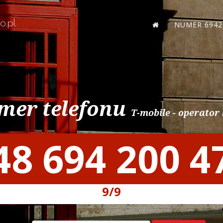
o.pl
NUMER 6942
er telefonu
T-mobile - operato
48 694 200 4
9/9