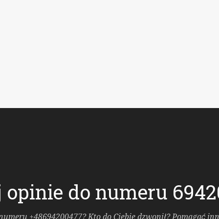
 opinie do numeru 694
 numeru +48694200477? Kto do Ciebie dzwonił? Pomagać inn