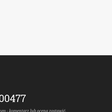
200477
ym - komentarz lub ocena zostawić.