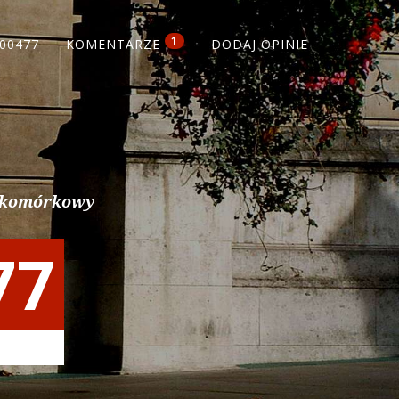
1
00477
KOMENTARZE
DODAJ OPINIE
r komórkowy
77