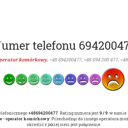
umer telefonu 6942004
 operator komórkowy
, +48
694200477
, +48 694 200 477, +4
elefonicznego
+48694200477
. Rating numera jest
9/9
w sumie
e - operator komórkowy
. Przechodząc do innego operatora mo
określić z jakiej sieci jest połączenie.