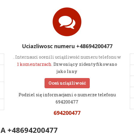
Uciazliwosc numeru +48694200477
. Internauci ocenili uciążliwość numeru telefonu w
1 komentarzach
.
Dzwoniący zidentyfikowano
jako Inny
Oceń uciążliwość
Podziel się informacjami o numerze telefonu
694200477
694200477
 +48694200477