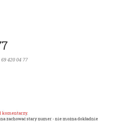
77
8 69 420 04 77
1
komentarzy
.
żna zachować stary numer - nie można dokładnie