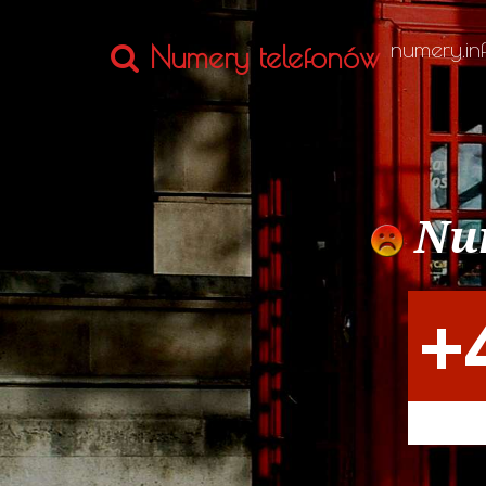
numery.inf
Numery telefonów
Num
+