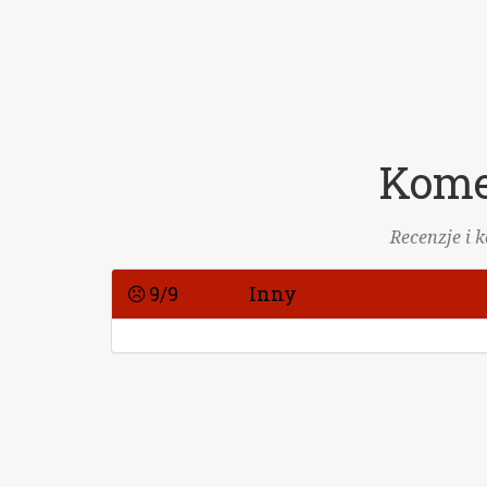
Kome
Recenzje i 
9/9
Inny