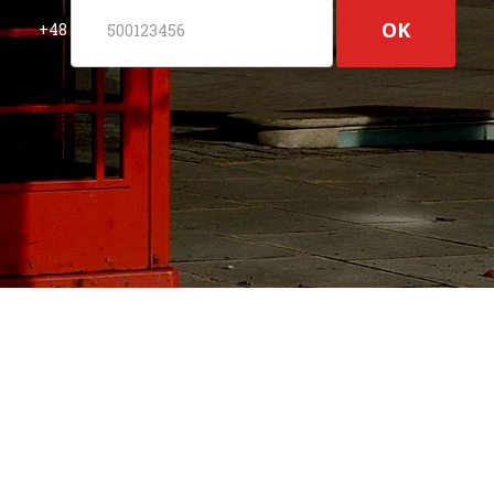
OK
+48