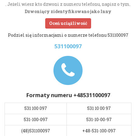
. Jeżeli wiesz kto dzwoni z numeru telefonu, napisz o tym.
Dzwoniący zidentyfikowano jako Inny
Oceń uciążliwość
Podziel się informacjami o numerze telefonu 531100097
531100097
Formaty numeru +48531100097
531 100 097
531 10 00 97
531-100-097
531-10-00-97
(48)531100097
+48-531-100-097