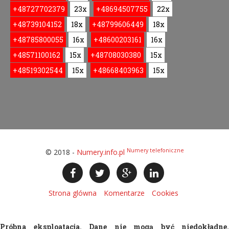
+48727702379
23x
+48694507755
22x
+48739104152
18x
+48799606449
18x
+48785800055
16x
+48600203161
16x
+48571100162
15x
+48708030380
15x
+48519302544
15x
+48668403963
15x
Numery telefoniczne
© 2018 -
Numery.info.pl
Strona glówna
Komentarze
Cookies
Próbna eksploatacja. Dane nie mogą być niedokładne.