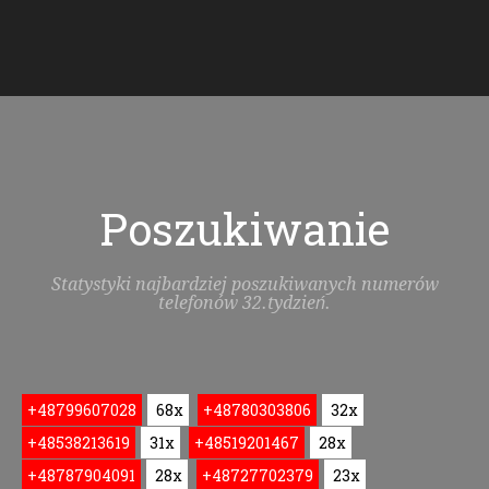
Poszukiwanie
Statystyki najbardziej poszukiwanych numerów
telefonów 32.tydzień.
+48799607028
68x
+48780303806
32x
+48538213619
31x
+48519201467
28x
+48787904091
28x
+48727702379
23x