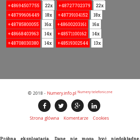
+48694507755
22x
+48727702379
22x
+48799606449
18x
+48739104152
18x
+48785800055
16x
+48600203161
16x
+48668403963
14x
+48571100162
14x
+48708030380
14x
+48519302544
13x
Numery telefoniczne
© 2018 -
Numery.info.pl
Strona glówna
Komentarze
Cookies
Próbna eksploatacja. Dane nie mogą być niedokładne.