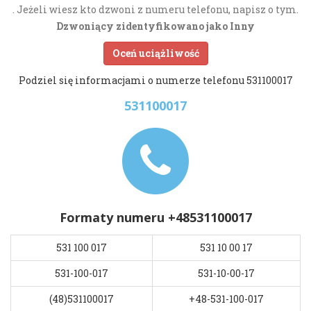
. Jeżeli wiesz kto dzwoni z numeru telefonu, napisz o tym.
Dzwoniący zidentyfikowano jako Inny
Oceń uciążliwość
Podziel się informacjami o numerze telefonu 531100017
531100017
Formaty numeru +48531100017
531 100 017
531 10 00 17
531-100-017
531-10-00-17
(48)531100017
+48-531-100-017