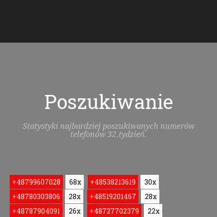
Poszukiwanie
Statystyki najbardziej poszukiwanych numerów
telefonów 32.tydzień.
+48799607028
68x
+48538213619
30x
+48780303806
28x
+48519201467
28x
+48787904091
26x
+48727702379
22x