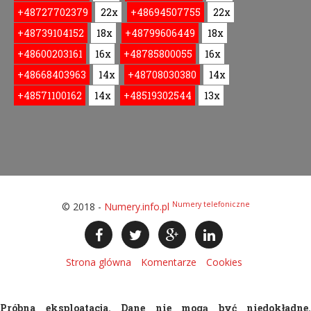
+48727702379
22x
+48694507755
22x
+48739104152
18x
+48799606449
18x
+48600203161
16x
+48785800055
16x
+48668403963
14x
+48708030380
14x
+48571100162
14x
+48519302544
13x
Numery telefoniczne
© 2018 -
Numery.info.pl
Strona glówna
Komentarze
Cookies
Próbna eksploatacja. Dane nie mogą być niedokładne.