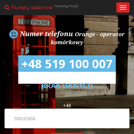
numery.info.pl
Numery telefonów
Togg
navi
Numer telefonu
Orange - operator
komórkowy
+48 519 100 007
BRAK DANYCH
+48