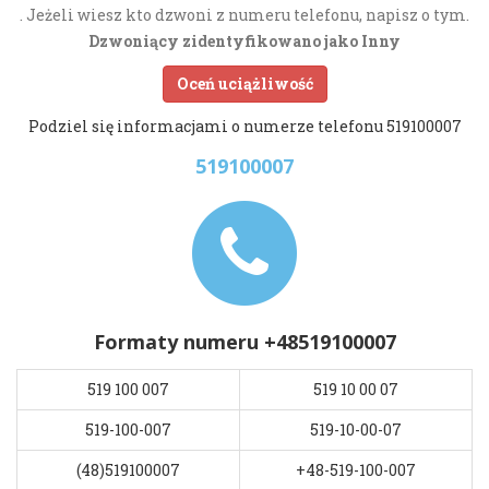
. Jeżeli wiesz kto dzwoni z numeru telefonu, napisz o tym.
Dzwoniący zidentyfikowano jako Inny
Oceń uciążliwość
Podziel się informacjami o numerze telefonu 519100007
519100007
Formaty numeru +48519100007
519 100 007
519 10 00 07
519-100-007
519-10-00-07
(48)519100007
+48-519-100-007