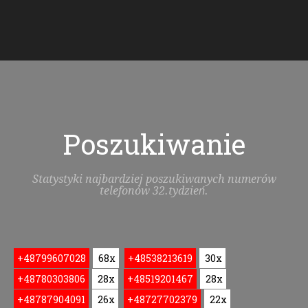
Poszukiwanie
Statystyki najbardziej poszukiwanych numerów
telefonów 32.tydzień.
+48799607028
68x
+48538213619
30x
+48780303806
28x
+48519201467
28x
+48787904091
26x
+48727702379
22x