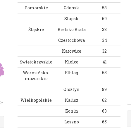
Pomorskie
Gdansk
58
Slupsk
59
Śląskie
Bielsko Biala
33
Czestochowa
34
Katowice
32
Świętokrzyskie
Kielce
41
Warmińsko-
Elblag
55
mazurskie
Olsztyn
89
Wielkopolskie
Kalisz
62
's
Konin
63
Leszno
65