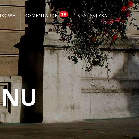
10
NKOWE
KOMENTARZE
STATYSTYKA
ONU