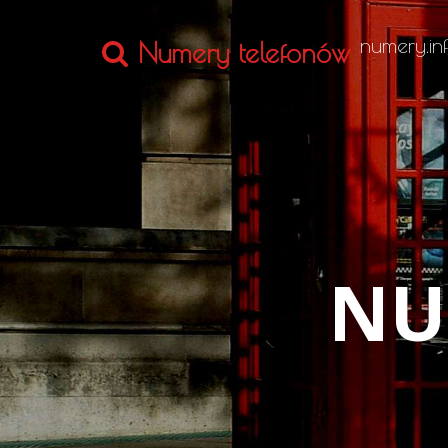
numery.inf
Numery telefonów
NU