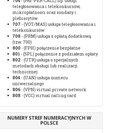
704
- (PAY-PER-CALL) np. usługi
teległosowania i telekonkursów,
mikropłatności oraz sondaży i
plebiscytów
707
- (VOT/MAS) usługa teległosowania i
telekonkursów
708
- (PRM) usługa z opłatą dodatkową
(tzw. 700)
800
- (FPH) połączenie bezpłatne
801
- (SPL) połączenie z podziałem opłaty
802
- (UTR) usługa o specjalnych
metodach obsługi lub realizacji
technicznej
804
- (UAN) usługa numeru
uniwersalnego
806
- (VPN) virtual private network
808
- (VCC) virtual calling card
NUMERY STREF NUMERACYJNYCH W
POLSCE