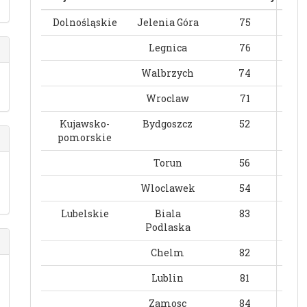
Dolnośląskie
Jelenia Góra
75
Legnica
76
Walbrzych
74
Wroclaw
71
Kujawsko-
Bydgoszcz
52
pomorskie
Torun
56
Wloclawek
54
Lubelskie
Biala
83
Podlaska
Chelm
82
Lublin
81
Zamosc
84