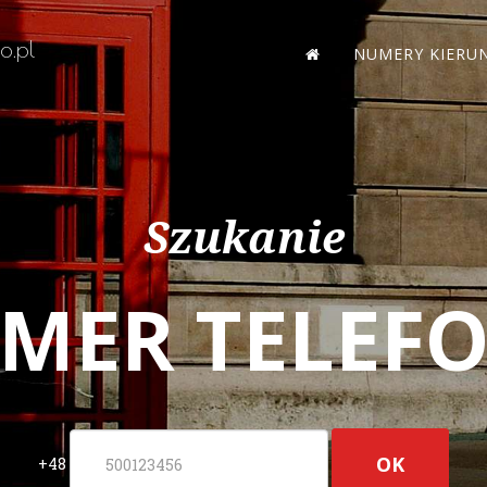
o.pl
NUMERY KIERU
Szukanie
MER TELEF
OK
+48