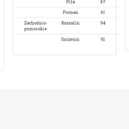
Pila
67
Poznan
61
Zachodnio-
Koszalin
94
pomorskie
Szczecin
91