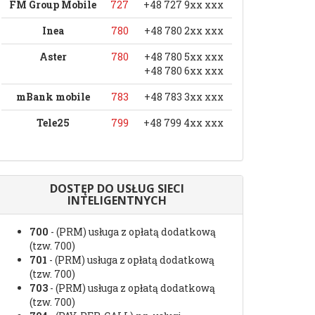
FM Group Mobile
727
+48 727 9xx xxx
Inea
780
+48 780 2xx xxx
Aster
780
+48 780 5xx xxx
+48 780 6xx xxx
mBank mobile
783
+48 783 3xx xxx
Tele25
799
+48 799 4xx xxx
DOSTĘP DO USŁUG SIECI
INTELIGENTNYCH
700
- (PRM) usługa z opłatą dodatkową
(tzw. 700)
701
- (PRM) usługa z opłatą dodatkową
(tzw. 700)
703
- (PRM) usługa z opłatą dodatkową
(tzw. 700)