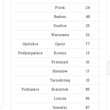
Plock
24
Radom
48
Siedlce
25
Warszawa
22
Opolskie
Opole
77
Podkarpackie
Krosno
13
Przemysl
16
Rzeszów
17
Tarnobrzeg
15
Podlaskie
Bialystok
85
Lomza
86
Suwalki
87