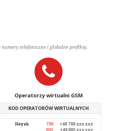
numery telefoniczne i globalne prefiksy.
Operatorzy wirtualni GSM
KOD OPERATORÓW WIRTUALNYCH
Heyah
788
+48 788 xxx xxx
880
+48 880 xxx xxx